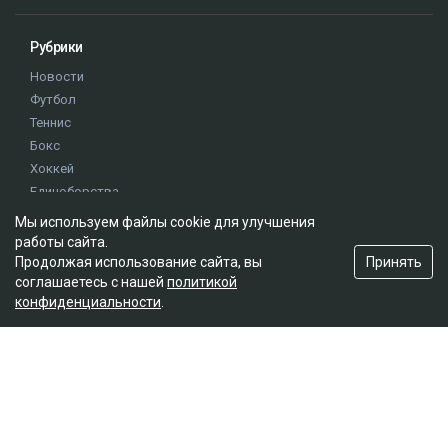
Рубрики
Новости
Футбол
Теннис
Бокс
Хоккей
Единоборства
Истории
Мы используем файлы cookie для улучшения
Олимпиада
работы сайта.
Принять
Продолжая использование сайта, вы
соглашаетесь с нашей
политикой
Редакция
конфиденциальности
.
О проекте
Правила сайта
Реклама на сайте
Контакты