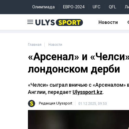
Олимпиада
ЕВРО-2024
UFC
QFL
Л
Новости
Главная
Новости
«Арсенал» и «Челси
лондонском дерби
«Челси» сыграл вничью с «Арсеналом» 
Англии, передает
Ulyssport.kz
.
Редакция Ulyssport
01.12.2025, 09:53