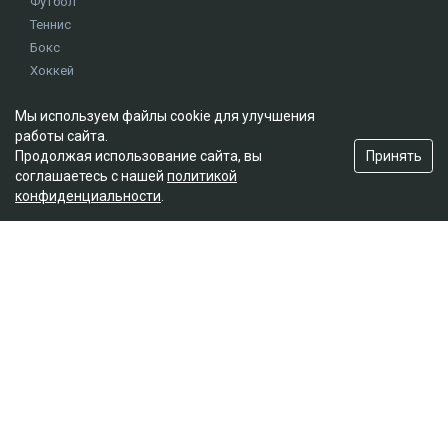
Футбол
Теннис
Бокс
Хоккей
Единоборства
Мы используем файлы cookie для улучшения
Истории
работы сайта.
Олимпиада
Принять
Продолжая использование сайта, вы
соглашаетесь с нашей
политикой
конфиденциальности
.
Редакция
О проекте
Правила сайта
Реклама на сайте
Контакты
Мы в социальных сетях