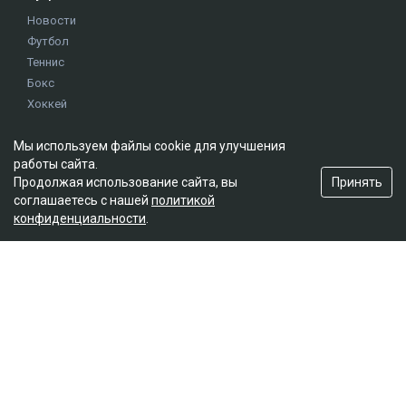
Новости
Футбол
Теннис
Бокс
Хоккей
Единоборства
Мы используем файлы cookie для улучшения
Истории
работы сайта.
Олимпиада
Принять
Продолжая использование сайта, вы
соглашаетесь с нашей
политикой
конфиденциальности
.
Редакция
О проекте
Правила сайта
Реклама на сайте
Контакты
Мы в социальных сетях