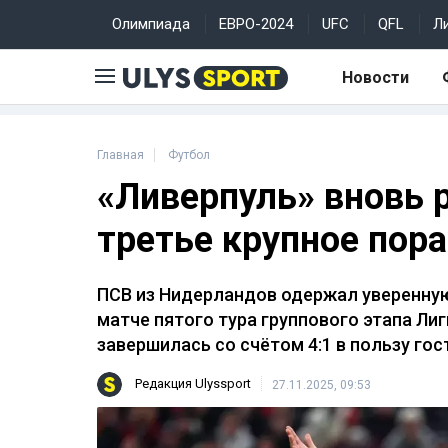
Олимпиада
ЕВРО-2024
UFC
QFL
Л
Новости
Главная
Футбол
«Ливерпуль» вновь р
третье крупное пор
ПСВ из Нидерландов одержал уверенную
матче пятого тура группового этапа Ли
завершилась со счётом 4:1 в пользу гос
Редакция Ulyssport
27.11.2025, 09:53