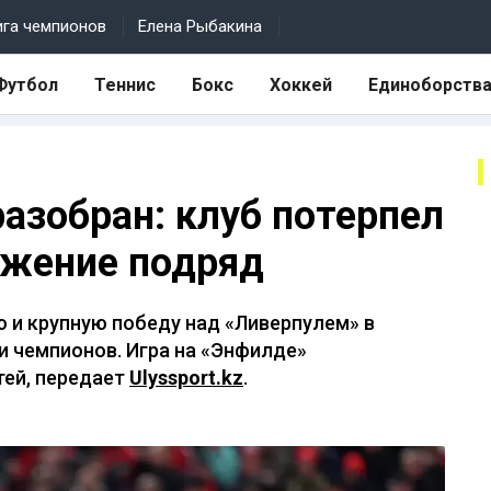
ига чемпионов
Елена Рыбакина
Футбол
Теннис
Бокс
Хоккей
Единоборств
азобран: клуб потерпел
ажение подряд
 и крупную победу над «Ливерпулем» в
ги чемпионов. Игра на «Энфилде»
тей, передает
Ulyssport.kz
.