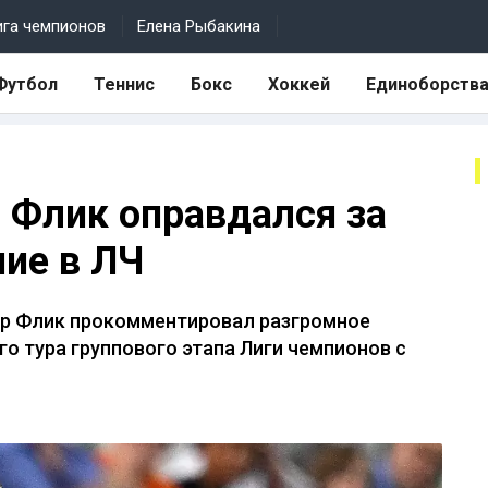
ига чемпионов
Елена Рыбакина
Футбол
Теннис
Бокс
Хоккей
Единоборств
 Флик оправдался за
ие в ЛЧ
ер Флик прокомментировал разгромное
о тура группового этапа Лиги чемпионов с