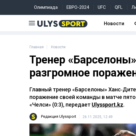
Олимпиада
ЕВРО-2024
UFC
QFL
Л
Новости
Главная
Новости
Тренер «Барселоны»
разгромное поражен
Главный тренер «Барселоны» Ханс‑Дит
поражение своей команды в матче пятог
«Челси» (0:3), передает
Ulyssport.kz
.
Редакция Ulyssport
26.11.2025, 12:49