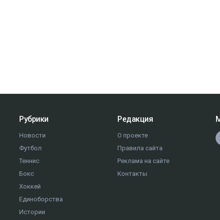
Рубрики
Редакция
М
Новости
О проекте
Футбол
Правила сайта
Теннис
Реклама на сайте
Бокс
Контакты
Хоккей
Единоборства
Истории