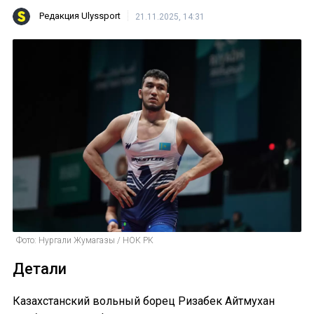
Редакция Ulyssport
21.11.2025, 14:31
Фото: Нургали Жумагазы / НОК РК
Детали
Казахстанский вольный борец Ризабек Айтмухан