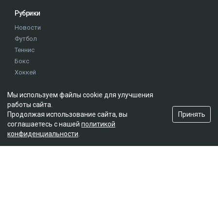
Рубрики
Новости
Футбол
Теннис
Бокс
Хоккей
Единоборства
Мы используем файлы cookie для улучшения
Истории
работы сайта.
Олимпиада
Принять
Продолжая использование сайта, вы
соглашаетесь с нашей
политикой
конфиденциальности
.
Редакция
О проекте
Правила сайта
Реклама на сайте
Контакты
Мы в социальных сетях