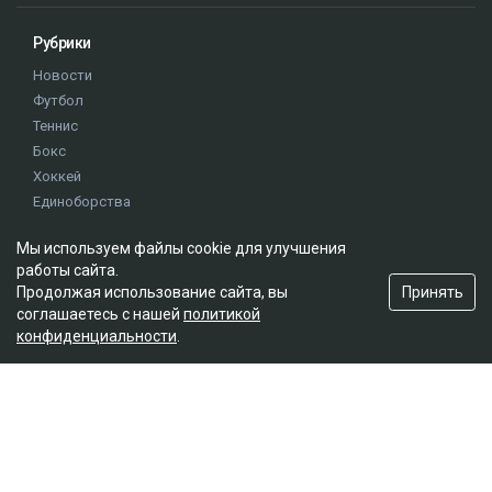
Рубрики
Новости
Футбол
Теннис
Бокс
Хоккей
Единоборства
Истории
Мы используем файлы cookie для улучшения
Олимпиада
работы сайта.
Принять
Продолжая использование сайта, вы
соглашаетесь с нашей
политикой
Редакция
конфиденциальности
.
О проекте
Правила сайта
Реклама на сайте
Контакты
Мы в социальных сетях