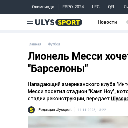
Олимпиада
ЕВРО-2024
UFC
QFL
Л
Новости
Главная
Футбол
Лионель Месси хоче
"Барселоны"
Нападающий американского клуба "Инт
Месси посетил стадион "Камп Ноу", ко
стадии реконструкции, передает
Ulyssp
Редакция Ulyssport
11.11.2025, 13:22