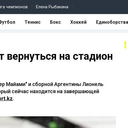
ига чемпионов
Елена Рыбакина
Футбол
Теннис
Бокс
Хоккей
Единоборств
т вернуться на стадион
ер Майами" и сборной Аргентины Лионель
торый сейчас находится на завершающей
ort.kz
.