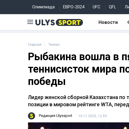
Олимпиада
ЕВРО-2024
UFC
QFL
Л
Новости
Главная
Теннис
Рыбакина вошла в п
теннисисток мира п
победы
Лидер женской сборной Казахстана по 
позиции в мировом рейтинге WTA, пере
Редакция Ulyssport
10.11.2025, 12:59