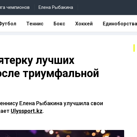
ига чемпионов
Елена Рыбакина
Футбол
Теннис
Бокс
Хоккей
Единоборств
ятерку лучших
осле триумфальной
теннису Елена Рыбакина улучшила свои
дает
Ulyssport.kz
.