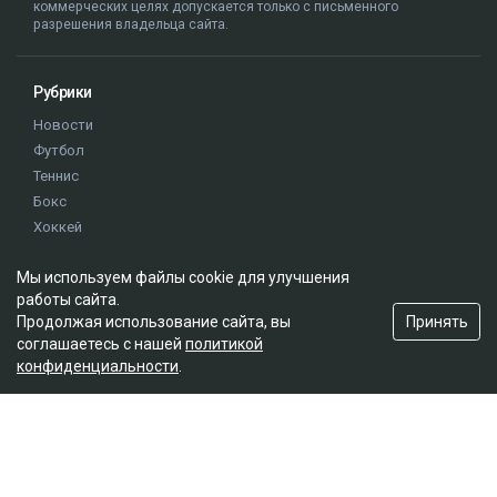
коммерческих целях допускается только с письменного
разрешения владельца сайта.
Рубрики
Новости
Футбол
Теннис
Бокс
Хоккей
Единоборства
Мы используем файлы cookie для улучшения
Истории
работы сайта.
Олимпиада
Принять
Продолжая использование сайта, вы
соглашаетесь с нашей
политикой
конфиденциальности
.
Редакция
О проекте
Правила сайта
Реклама на сайте
Контакты