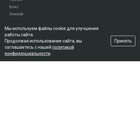
Бокс
Хоккей
Единоборства
Мы используем файлы cookie для улучшения
Истории
работы сайта.
Олимпиада
Принять
Продолжая использование сайта, вы
соглашаетесь с нашей
политикой
конфиденциальности
.
Редакция
О проекте
Правила сайта
Реклама на сайте
Контакты
Мы в социальных сетях
© 2026. ТОО "Ulys Media Group". Все права защищены.