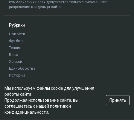
коммерческих целях допускается только с письменного
разрешения владельца сайта.
Рубрики
Новости
Футбол
Теннис
Бокс
Хоккей
Единоборства
Истории
Олимпиада
Мы используем файлы cookie для улучшения
работы сайта.
Редакция
Принять
Продолжая использование сайта, вы
соглашаетесь с нашей
политикой
О проекте
конфиденциальности
.
Правила сайта
Реклама на сайте
Контакты