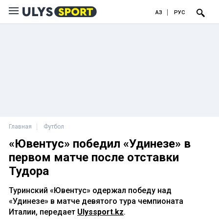
ҚАЗ
РУС
Главная
Футбол
«Ювентус» победил «Удинезе» в
первом матче после отставки
Тудора
Туринский «Ювентус» одержал победу над
«Удинезе» в матче девятого тура чемпионата
Италии, передает
Ulyssport.kz
.