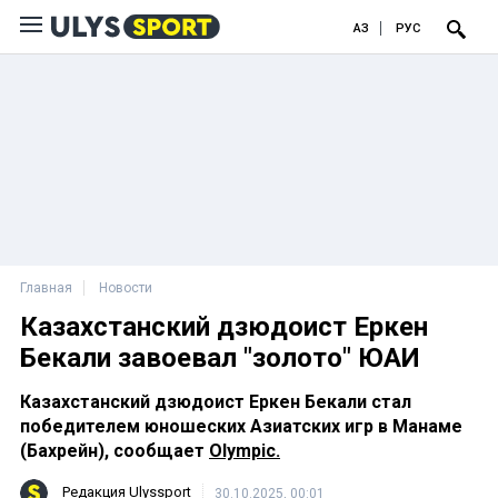
ҚАЗ
РУС
Главная
Новости
Казахстанский дзюдоист Еркен
Бекали завоевал "золото" ЮАИ
Казахстанский дзюдоист Еркен Бекали стал
победителем юношеских Азиатских игр в Манаме
(Бахрейн), сообщает
Olympic.
Редакция Ulyssport
30.10.2025, 00:01