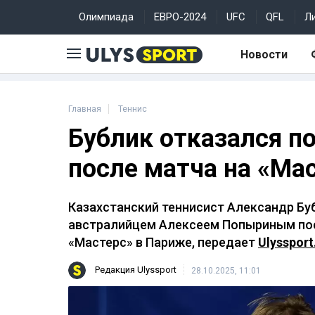
Олимпиада
ЕВРО-2024
UFC
QFL
Л
Новости
Главная
Теннис
Бублик отказался п
после матча на «Ма
Казахстанский теннисист Александр Бу
австралийцем Алексеем Попыриным посл
«Мастерс» в Париже, передает
Ulyssport
Редакция Ulyssport
28.10.2025, 11:01