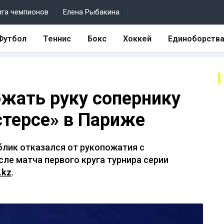
ига чемпионов
Елена Рыбакина
Футбол
Теннис
Бокс
Хоккей
Единоборств
ожать руку сопернику
стерсе» в Париже
блик отказался от рукопожатия с
е матча первого круга турнира серии
.kz
.