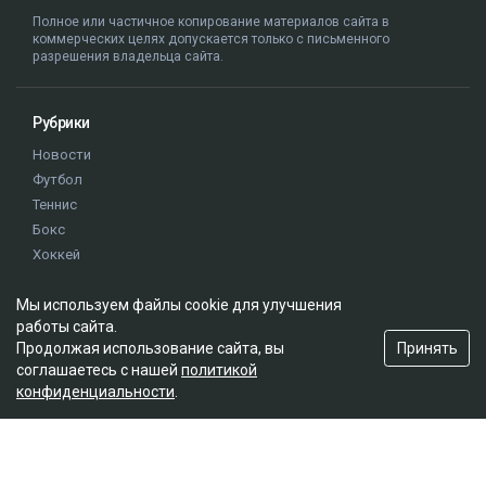
Полное или частичное копирование материалов сайта в
коммерческих целях допускается только с письменного
разрешения владельца сайта.
Рубрики
Новости
Футбол
Теннис
Бокс
Хоккей
Единоборства
Мы используем файлы cookie для улучшения
Истории
работы сайта.
Олимпиада
Принять
Продолжая использование сайта, вы
соглашаетесь с нашей
политикой
конфиденциальности
.
Редакция
О проекте
Правила сайта
Реклама на сайте