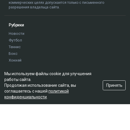
коммерческих целях допускается только с письменного
разрешения владельца сайта.
Рубрики
Новости
Футбол
Теннис
Бокс
Хоккей
Единоборства
Мы используем файлы cookie для улучшения
Истории
работы сайта.
Олимпиада
Принять
Продолжая использование сайта, вы
соглашаетесь с нашей
политикой
конфиденциальности
.
Редакция
О проекте
Правила сайта
Реклама на сайте
Контакты