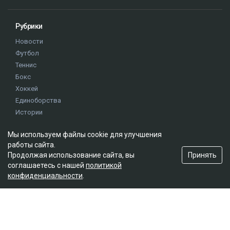
Рубрики
Новости
Футбол
Теннис
Бокс
Хоккей
Единоборства
Истории
Олимпиада
Мы используем файлы cookie для улучшения
работы сайта.
Редакция
Принять
Продолжая использование сайта, вы
соглашаетесь с нашей
политикой
О проекте
конфиденциальности
.
Правила сайта
Реклама на сайте
Контакты