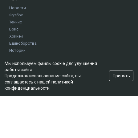
Новости
Футбол
Теннис
Бокс
Хоккей
Единоборства
Истории
Олимпиада
Мы используем файлы cookie для улучшения
работы сайта.
Редакция
Принять
Продолжая использование сайта, вы
соглашаетесь с нашей
политикой
О проекте
конфиденциальности
.
Правила сайта
Реклама на сайте
Контакты
Мы в социальных сетях