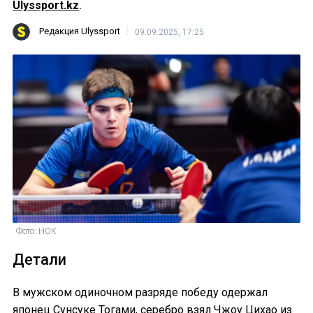
Ulyssport.kz
.
Редакция Ulyssport
09.09.2025, 17:25
Фото: НОК
Детали
В мужском одиночном разряде победу одержал
японец Сунсуке Тогами, серебро взял Чжоу Цихао из