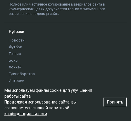
Полное или частичное копирование материалов сайта в
коммерческих целях допускается только с письменного
разрешения владельца сайта.
Рубрики
Новости
Футбол
Теннис
Бокс
Хоккей
Единоборства
Истории
Олимпиада
Мы используем файлы cookie для улучшения
работы сайта.
Принять
Продолжая использование сайта, вы
Редакция
соглашаетесь с нашей
политикой
О проекте
конфиденциальности
.
Правила сайта
Реклама на сайте