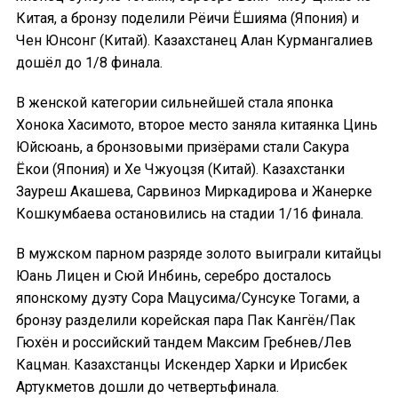
Китая, а бронзу поделили Рёичи Ёшияма (Япония) и
Чен Юнсонг (Китай). Казахстанец Алан Курмангалиев
дошёл до 1/8 финала.
В женской категории сильнейшей стала японка
Хонока Хасимото, второе место заняла китаянка Цинь
Юйсюань, а бронзовыми призёрами стали Сакура
Ёкои (Япония) и Хе Чжуоцзя (Китай). Казахстанки
Зауреш Акашева, Сарвиноз Миркадирова и Жанерке
Кошкумбаева остановились на стадии 1/16 финала.
В мужском парном разряде золото выиграли китайцы
Юань Лицен и Сюй Инбинь, серебро досталось
японскому дуэту Сора Мацусима/Сунсуке Тогами, а
бронзу разделили корейская пара Пак Кангён/Пак
Гюхён и российский тандем Максим Гребнев/Лев
Кацман. Казахстанцы Искендер Харки и Ирисбек
Артукметов дошли до четвертьфинала.