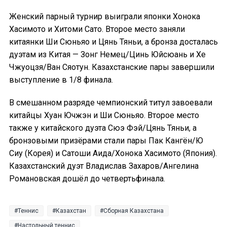
Женский парный турнир выиграли японки Хонока
Хасимото и Хитоми Сато. Второе место заняли
китаянки Ши Сюньяо и Цянь Тяньи, а бронза досталась
дуэтам из Китая — Зонг Немец/Цинь Юйсюань и Хе
Чжуоцзя/Ван Сяотун. Казахстанские пары завершили
выступление в 1/8 финала.
В смешанном разряде чемпионский титул завоевали
китайцы Хуан Ючжэн и Ши Сюньяо. Второе место
также у китайского дуэта Сюэ Фэй/Цянь Тяньи, а
бронзовыми призёрами стали пары Пак Кангён/Ю
Сиу (Корея) и Сатоши Аида/Хонока Хасимото (Япония).
Казахстанский дуэт Владислав Захаров/Ангелина
Романовская дошёл до четвертьфинала.
Теннис
Казахстан
Сборная Казахстана
Настольный теннис