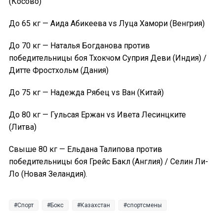
(Косово)
До 65 кг — Аида Абикеева vs Луца Хамори (Венгрия)
До 70 кг — Наталья Богданова против
победительницы боя Тхокчом Суприя Деви (Индия) /
Дитте Фростхольм (Дания)
До 75 кг — Надежда Рябец vs Ван (Китай)
До 80 кг — Гульсая Ержан vs Ивета Лесинцките
(Литва)
Свыше 80 кг — Ельдана Талипова против
победительницы боя Грейс Бакл (Англия) / Селин Ли-
Ло (Новая Зеландия).
Спорт
Бокс
Казахстан
спортсмены