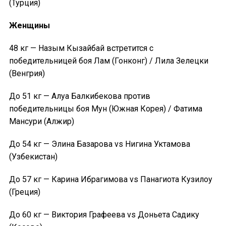
(Турция)
Женщины
48 кг — Назым Кызайбай встретится с
победительницей боя Лам (Гонконг) / Лила Зелецки
(Венгрия)
До 51 кг — Алуа Балкибекова против
победительницы боя Мун (Южная Корея) / Фатима
Мансури (Алжир)
До 54 кг — Элина Базарова vs Нигина Уктамова
(Узбекистан)
До 57 кг — Карина Ибрагимова vs Панагиота Кузилоу
(Греция)
До 60 кг — Виктория Графеева vs Доньета Садику