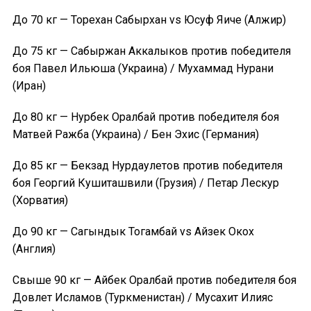
До 70 кг — Торехан Сабырхан vs Юсуф Яиче (Алжир)
До 75 кг — Сабыржан Аккалыков против победителя
боя Павел Ильюша (Украина) / Мухаммад Нурани
(Иран)
До 80 кг — Нурбек Оралбай против победителя боя
Матвей Ражба (Украина) / Бен Эхис (Германия)
До 85 кг — Бекзад Нурдаулетов против победителя
боя Георгий Кушиташвили (Грузия) / Петар Лескур
(Хорватия)
До 90 кг — Сагындык Тогамбай vs Айзек Окох
(Англия)
Свыше 90 кг — Айбек Оралбай против победителя боя
Довлет Исламов (Туркменистан) / Мусахит Илияс