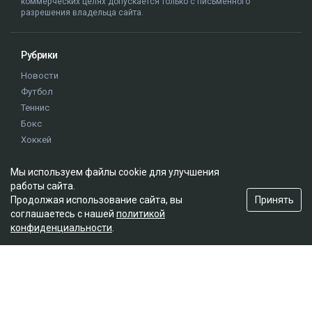
коммерческих целях допускается только с письменного
разрешения владельца сайта.
Рубрики
Новости
Футбол
Теннис
Бокс
Хоккей
Единоборства
Мы используем файлы cookie для улучшения
Истории
работы сайта.
Олимпиада
Принять
Продолжая использование сайта, вы
соглашаетесь с нашей
политикой
конфиденциальности
.
Редакция
О проекте
Правила сайта
Реклама на сайте
Контакты