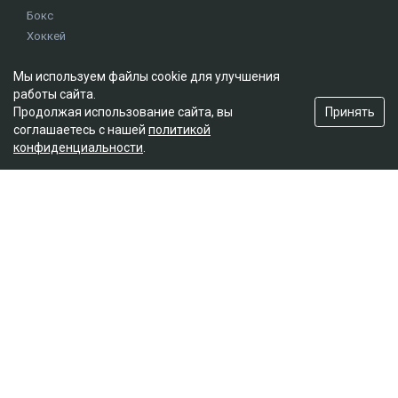
Бокс
Хоккей
Единоборства
Мы используем файлы cookie для улучшения
Истории
работы сайта.
Олимпиада
Принять
Продолжая использование сайта, вы
соглашаетесь с нашей
политикой
конфиденциальности
.
Редакция
О проекте
Правила сайта
Реклама на сайте
Контакты
Мы в социальных сетях
© 2026. ТОО "Ulys Media Group". Все права защищены.