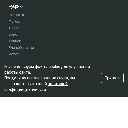
Рубрики
Новости
Футбол
Теннис
Бокс
Хоккей
Единоборства
Истории
Олимпиада
Мы используем файлы cookie для улучшения
работы сайта.
Редакция
Принять
Продолжая использование сайта, вы
соглашаетесь с нашей
политикой
О проекте
конфиденциальности
.
Правила сайта
Реклама на сайте
Контакты
Мы в социальных сетях