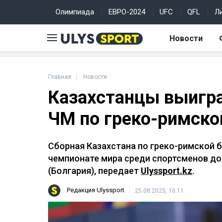
Олимпиада
ЕВРО-2024
UFC
QFL
Л
Новости
Главная
Новости
Казахстанцы выигра
ЧМ по греко-римско
Сборная Казахстана по греко-римской 
чемпионате мира среди спортсменов до
(Болгария), передает
Ulyssport.kz
.
Редакция Ulyssport
25.08.2025, 10:11