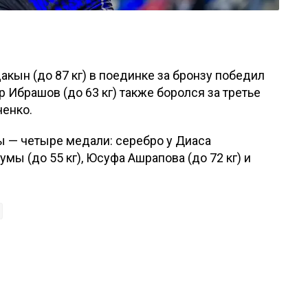
кын (до 87 кг) в поединке за бронзу победил
 Ибрашов (до 63 кг) также боролся за третье
ченко.
ы — четыре медали: серебро у Диаса
умы (до 55 кг), Юсуфа Ашрапова (до 72 кг) и