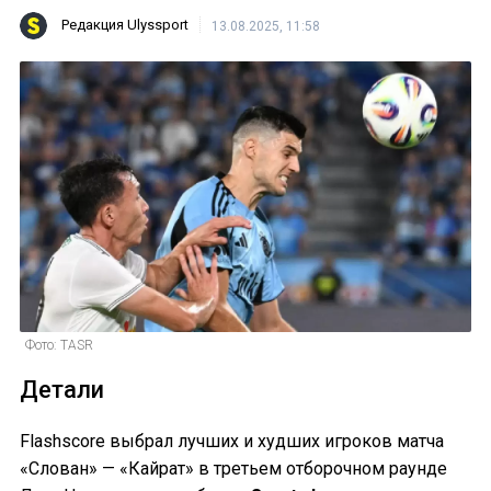
Редакция Ulyssport
13.08.2025, 11:58
Фото: TASR
Детали
Flashscore выбрал лучших и худших игроков матча
«Слован» — «Кайрат» в третьем отборочном раунде