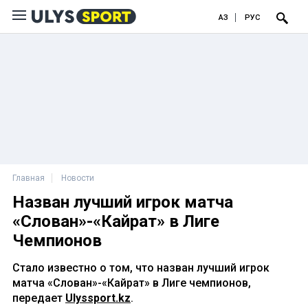
ҚАЗ
РУС
Главная
Новости
Назван лучший игрок матча
«Слован»-«Кайрат» в Лиге
Чемпионов
Стало известно о том, что назван лучший игрок
матча «Слован»-«Кайрат» в Лиге чемпионов,
передает
Ulyssport.kz
.