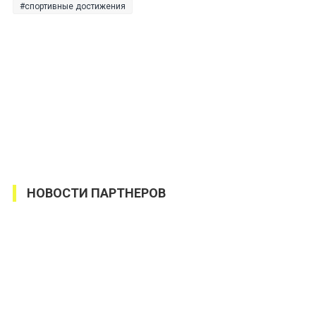
спортивные достижения
НОВОСТИ ПАРТНЕРОВ