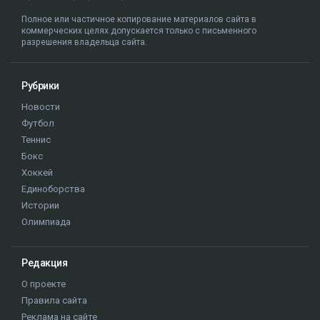
Полное или частичное копирование материалов сайта в
коммерческих целях допускается только с письменного
разрешения владельца сайта.
Рубрики
Новости
Футбол
Теннис
Бокс
Хоккей
Единоборства
Истории
Олимпиада
Редакция
О проекте
Правила сайта
Реклама на сайте