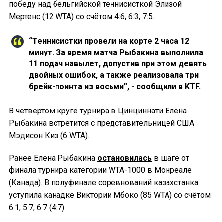
победу над бельгийской теннисисткой Элизой
Мертенс (12 WTA) со счётом 4:6, 6:3, 7:5.
“Теннисистки провели на корте 2 часа 12
минут. За время матча Рыбакина выполнила
11 подач навылет, допустив при этом девять
двойных ошибок, а также реализовала три
брейк-поинта из восьми”, - сообщили в KTF.
В четвертом круге турнира в Цинциннати Елена
Рыбакина встретится с представительницей США
Мэдисон Киз (6 WTA).
Ранее Елена Рыбакина
остановилась
в шаге от
финала турнира категории WTA-1000 в Монреале
(Канада). В полуфинале соревнований казахстанка
уступила канадке Виктории Мбоко (85 WTA) со счётом
6:1, 5:7, 6:7 (4:7).