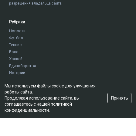
разрешения владельца сайта.
Рубрики
Новости
Футбол
Теннис
Бокс
Хоккей
Единоборства
Истории
Олимпиада
Мы используем файлы cookie для улучшения
работы сайта.
Редакция
Принять
Продолжая использование сайта, вы
соглашаетесь с нашей
политикой
О проекте
конфиденциальности
.
Правила сайта
Реклама на сайте
Контакты