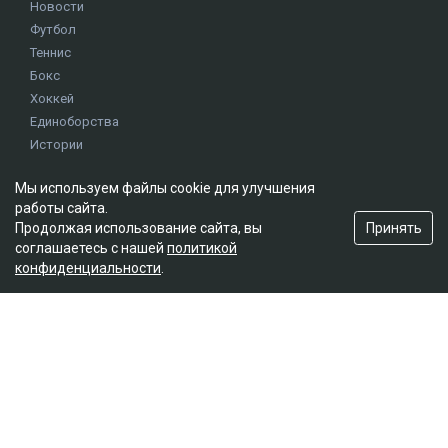
Новости
Футбол
Теннис
Бокс
Хоккей
Единоборства
Истории
Олимпиада
Мы используем файлы cookie для улучшения
работы сайта.
Редакция
Принять
Продолжая использование сайта, вы
соглашаетесь с нашей
политикой
О проекте
конфиденциальности
.
Правила сайта
Реклама на сайте
Контакты
Мы в социальных сетях