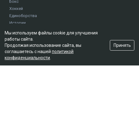
Бокс
Хоккей
Единоборства
Истории
Олимпиада
Мы используем файлы cookie для улучшения
работы сайта.
Принять
Продолжая использование сайта, вы
Редакция
соглашаетесь с нашей
политикой
О проекте
конфиденциальности
.
Правила сайта
Реклама на сайте
Контакты
Мы в социальных сетях
© 2026. ТОО "Ulys Media Group". Все права защищены.