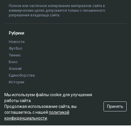
Полное или частичное копирование материалов сайта в
коммерческих целях допускается только с письменного
разрешения владельца сайта.
Рубрики
Новости
Футбол
Теннис
Бокс
Хоккей
Единоборства
Истории
Олимпиада
Мы используем файлы cookie для улучшения
работы сайта.
Редакция
Принять
Продолжая использование сайта, вы
соглашаетесь с нашей
политикой
О проекте
конфиденциальности
.
Правила сайта
Реклама на сайте