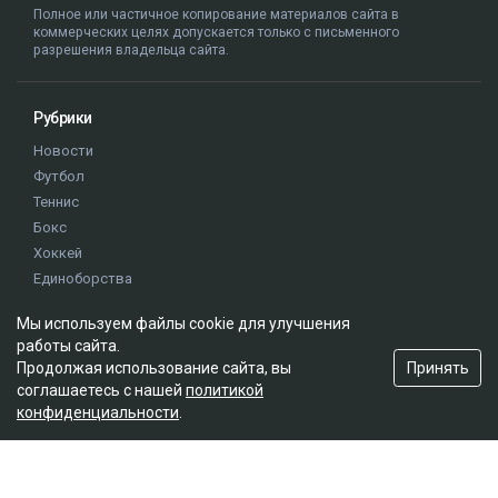
Полное или частичное копирование материалов сайта в
коммерческих целях допускается только с письменного
разрешения владельца сайта.
Рубрики
Новости
Футбол
Теннис
Бокс
Хоккей
Единоборства
Истории
Мы используем файлы cookie для улучшения
Олимпиада
работы сайта.
Принять
Продолжая использование сайта, вы
соглашаетесь с нашей
политикой
Редакция
конфиденциальности
.
О проекте
Правила сайта
Реклама на сайте