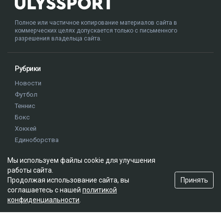
Полное или частичное копирование материалов сайта в
коммерческих целях допускается только с письменного
разрешения владельца сайта.
Рубрики
Новости
Футбол
Теннис
Бокс
Хоккей
Единоборства
Истории
Мы используем файлы cookie для улучшения
Олимпиада
работы сайта.
Принять
Продолжая использование сайта, вы
соглашаетесь с нашей
политикой
Редакция
конфиденциальности
.
О проекте
Правила сайта