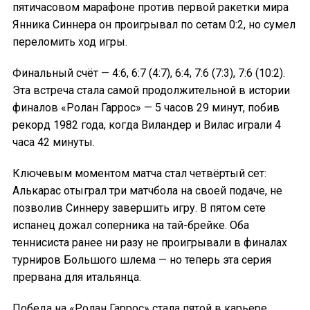
пятичасовом марафоне против первой ракетки мира
Янника Синнера он проигрывал по сетам 0:2, но сумел
переломить ход игры.
Финальный счёт — 4:6, 6:7 (4:7), 6:4, 7:6 (7:3), 7:6 (10:2).
Эта встреча стала самой продолжительной в истории
финалов «Ролан Гаррос» — 5 часов 29 минут, побив
рекорд 1982 года, когда Виландер и Вилас играли 4
часа 42 минуты.
Ключевым моментом матча стал четвёртый сет:
Алькарас отыграл три матчбола на своей подаче, не
позволив Синнеру завершить игру. В пятом сете
испанец дожал соперника на тай-брейке. Оба
теннисиста ранее ни разу не проигрывали в финалах
турниров Большого шлема — но теперь эта серия
прервана для итальянца.
Победа на «Ролан Гаррос» стала пятой в карьере