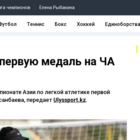
ига чемпионов
Елена Рыбакина
Футбол
Теннис
Бокс
Хоккей
Единоборств
 первую медаль на ЧА
пионате Азии по легкой атлетике первой
санбаева, передает
Ulyssport.kz
.