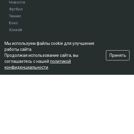
Новости
Футбол
Теннис
Бокс
Хоккей
Единоборства
Мы используем файлы cookie для улучшения
Истории
работы сайта.
Олимпиада
Принять
Продолжая использование сайта, вы
соглашаетесь с нашей
политикой
конфиденциальности
.
Редакция
О проекте
Правила сайта
Реклама на сайте
Контакты
Мы в социальных сетях