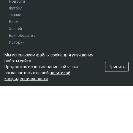
Новости
Футбол
Теннис
Бокс
Хоккей
Единоборства
Истории
Олимпиада
Мы используем файлы cookie для улучшения
работы сайта.
Редакция
Принять
Продолжая использование сайта, вы
соглашаетесь с нашей
политикой
О проекте
конфиденциальности
.
Правила сайта
Реклама на сайте
Контакты
Мы в социальных сетях