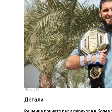
Фото: UFC
Детали
Решение принято ради перехода в более