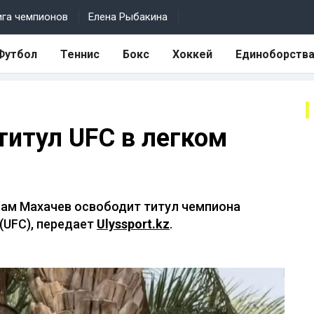
ига чемпионов
Елена Рыбакина
Футбол
Теннис
Бокс
Хоккей
Единоборств
титул UFC в легком
лам Махачев освободит титул чемпиона
(UFC), передает
Ulyssport.kz
.