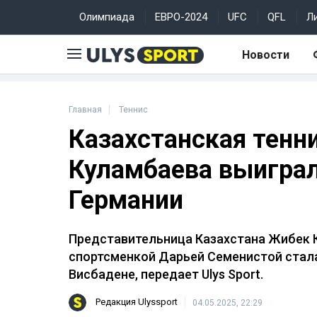
Олимпиада
ЕВРО-2024
UFC
QFL
Л
Новости
Главная
Теннис
Казахстанская тенн
Куламбаева выиграла
Германии
Представительница Казахстана Жибек К
спортсменкой Дарьей Семенистой стала
Висбадене, передает Ulys Sport.
Редакция Ulyssport
04.05.2025, 22:29