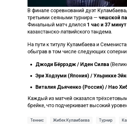
В финале соревнований дуэт Куламбаева
третьими сеяными турнира —
чешской п
Финальный матч длился
1 час и 37 минут
казахстанско-латвийского тандема.
На пути к титулу Куламбаева и Семенист
обыграв в том числе следующих соперни
Джоди Бёррэдж / Иден Силва
(Велик
Эри Ходзуми (Япония) / Ульрикке Эйк
Виталия Дьяченко (Россия) / Нао Хи
Каждый из матчей оказался трёхсетовым
брейке, что подчеркивает высокий урове
Теннис
Жибек Куламбаева
Турнир
Ка