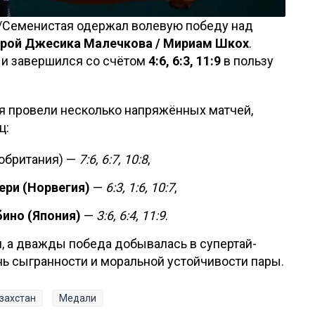
/Семенистая одержал волевую победу над
арой Джесика Малечкова / Мириам Шкох
.
и завершился со счётом
4:6, 6:3, 11:9
в пользу
ая провели несколько напряжённых матчей,
ц:
обритания) —
7:6, 6:7, 10:8
,
ери (Норвегия)
—
6:3, 1:6, 10:7
,
бино (Япония)
—
3:6, 6:4, 11:9
.
, а дважды победа добывалась в супертай-
нь сыгранности и моральной устойчивости пары.
захстан
Медали