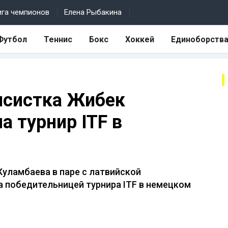
ига чемпионов
Елена Рыбакина
Футбол
Теннис
Бокс
Хоккей
Единоборств
исистка Жибек
 турнир ITF в
уламбаева в паре с латвийской
 победительницей турнира ITF в немецком