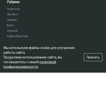
Рубрики
Новости
Футбол
Теннис
Бокс
Хоккей
Единоборства
Истории
Олимпиада
Мы используем файлы cookie для улучшения
работы сайта.
Принять
Продолжая использование сайта, вы
Редакция
соглашаетесь с нашей
политикой
конфиденциальности
.
О проекте
Правила сайта
Реклама на сайте
Контакты
Мы в социальных сетях