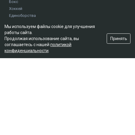
Бокс
Хоккей
Единоборства
Истории
Мы используем файлы cookie для улучшения
Олимпиада
работы сайта.
Принять
Продолжая использование сайта, вы
соглашаетесь с нашей
политикой
Редакция
конфиденциальности
.
О проекте
Правила сайта
Реклама на сайте
Контакты
Мы в социальных сетях
© 2026. ТОО "Ulys Media Group". Все права защищены.