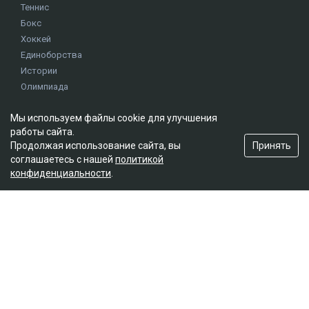
Теннис
Бокс
Хоккей
Единоборства
Истории
Олимпиада
Мы используем файлы cookie для улучшения
Редакция
работы сайта.
Принять
Продолжая использование сайта, вы
О проекте
соглашаетесь с нашей
политикой
Правила сайта
конфиденциальности
.
Реклама на сайте
Контакты
Мы в социальных сетях