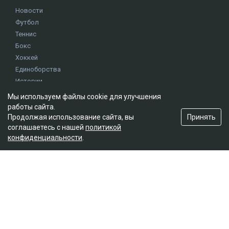
Новости
Футбол
Теннис
Бокс
Хоккей
Единоборства
Истории
Олимпиада
Мы используем файлы cookie для улучшения
работы сайта.
Принять
Продолжая использование сайта, вы
Редакция
соглашаетесь с нашей
политикой
О проекте
конфиденциальности
.
Правила сайта
Реклама на сайте
Контакты
Мы в социальных сетях