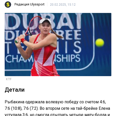
Редакция Ulyssport
20.02.2025, 15:12
KTF
Детали
Рыбакина одержала волевую победу со счетом 4:6,
7:6 (10:8), 7:6 (7:2). Во втором сете на тай-брейке Елена
уступала 3:6, но смогла отыграть четыре матч-болла и