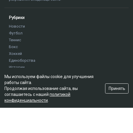
Рубрики
Новости
Футбол
Теннис
Бокс
Хоккей
Единоборства
Истории
Олимпиада
Мы используем файлы cookie для улучшения
работы сайта.
Принять
Продолжая использование сайта, вы
Редакция
соглашаетесь с нашей
политикой
О проекте
конфиденциальности
.
Правила сайта
Реклама на сайте
Контакты