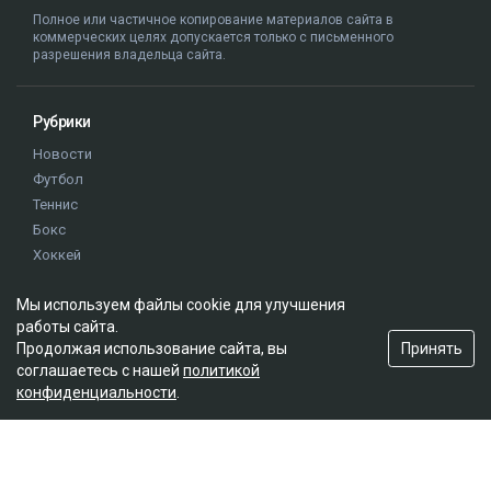
Полное или частичное копирование материалов сайта в
коммерческих целях допускается только с письменного
разрешения владельца сайта.
Рубрики
Новости
Футбол
Теннис
Бокс
Хоккей
Единоборства
Мы используем файлы cookie для улучшения
Истории
работы сайта.
Олимпиада
Принять
Продолжая использование сайта, вы
соглашаетесь с нашей
политикой
конфиденциальности
.
Редакция
О проекте
Правила сайта
Реклама на сайте