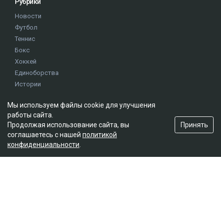
Рубрики
Новости
Футбол
Теннис
Бокс
Хоккей
Единоборства
Истории
Олимпиада
Мы используем файлы cookie для улучшения
работы сайта.
Редакция
Принять
Продолжая использование сайта, вы
соглашаетесь с нашей
политикой
О проекте
конфиденциальности
.
Правила сайта
Реклама на сайте
Контакты
Мы в социальных сетях