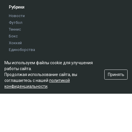
Рубрики
Новости
Футбол
Теннис
Бокс
Хоккей
Единоборства
Истории
Мы используем файлы cookie для улучшения
Олимпиада
работы сайта.
Принять
Продолжая использование сайта, вы
Редакция
соглашаетесь с нашей
политикой
конфиденциальности
.
О проекте
Правила сайта
Реклама на сайте
Контакты
Мы в социальных сетях