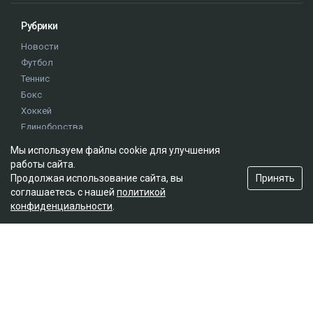
Рубрики
Новости
Футбол
Теннис
Бокс
Хоккей
Единоборства
Истории
Мы используем файлы cookie для улучшения
Олимпиада
работы сайта.
Принять
Продолжая использование сайта, вы
соглашаетесь с нашей
политикой
Редакция
конфиденциальности
.
О проекте
Правила сайта
Реклама на сайте
Контакты
Мы в социальных сетях