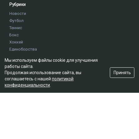
Рубрики
Новости
Футбол
Теннис
Бокс
Хоккей
Единоборства
Истории
Мы используем файлы cookie для улучшения
Олимпиада
работы сайта.
Принять
Продолжая использование сайта, вы
соглашаетесь с нашей
политикой
Редакция
конфиденциальности
.
О проекте
Правила сайта
Реклама на сайте
Контакты
Мы в социальных сетях