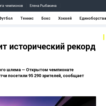
ига чемпионов
Елена Рыбакина
Футбол
Теннис
Бокс
Хоккей
Единоборств
бит исторический рекорд
шого шлема — Открытом чемпионате
атчи посетили 95 290 зрителей, сообщает