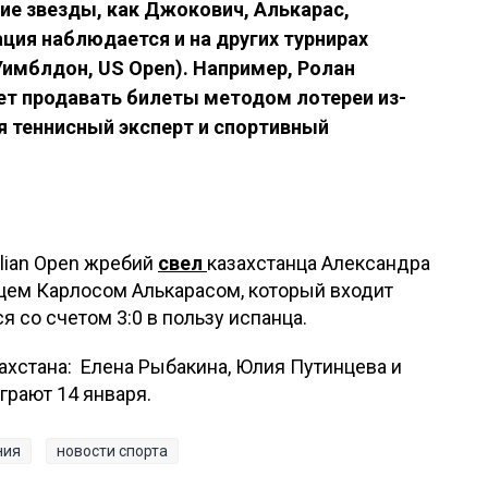
кие звезды, как Джокович, Алькарас,
ация наблюдается и на других турнирах
Уимблдон, US Open). Например, Ролан
дет продавать билеты методом лотереи из-
я теннисный эксперт и спортивный
alian Open жребий
свел
казахстанца Александра
нцем Карлосом Алькарасом, который входит
я со счетом 3:0 в пользу испанца.
ахстана: Елена Рыбакина, Юлия Путинцева и
грают 14 января.
ния
новости спорта