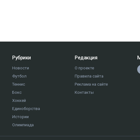
Рубрики
Редакция
М
Новости
О проекте
Футбол
Правила сайта
Теннис
Реклама на сайте
Бокс
Контакты
Хоккей
Единоборства
Истории
Олимпиада