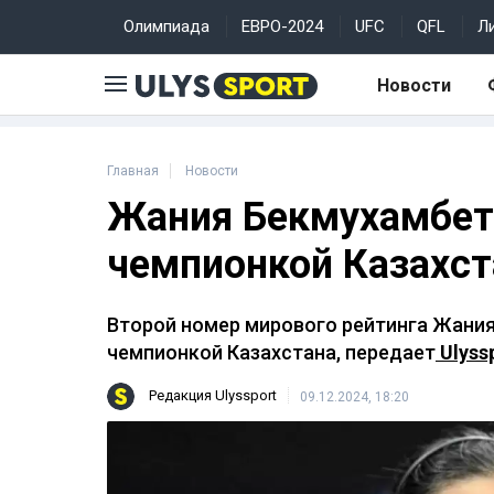
Олимпиада
ЕВРО-2024
UFC
QFL
Л
Новости
Главная
Новости
Жания Бекмухамбет
чемпионкой Казахст
Второй номер мирового рейтинга Жани
чемпионкой Казахстана, передает
Ulyssp
Редакция Ulyssport
09.12.2024, 18:20