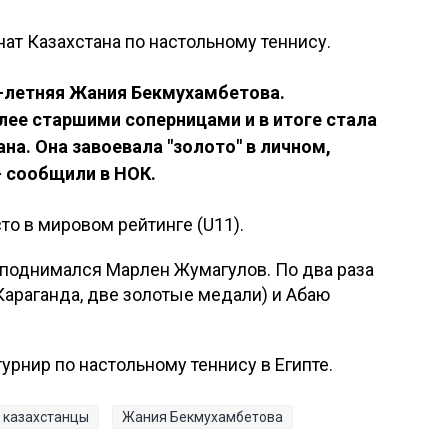
т Казахстана по настольному теннису.
-летняя Жания Бекмухамбетова.
лее старшими соперницами и в итоге стала
а. Она завоевала "золото" в личном,
- сообщили в НОК.
то в мировом рейтинге (U11).
 поднимался Марлен Жумагулов. По два раза
Караганда, две золотые медали) и Абаю
турнир по настольному теннису в Египте.
казахстанцы
Жания Бекмухамбетова