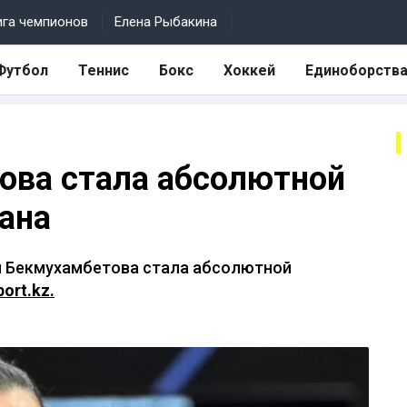
ига чемпионов
Елена Рыбакина
Футбол
Теннис
Бокс
Хоккей
Единоборств
ова стала абсолютной
ана
я Бекмухамбетова стала абсолютной
ort.kz.