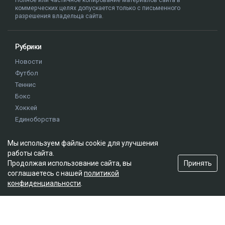
Полное или частичное копирование материалов сайта в
коммерческих целях допускается только с письменного
разрешения владельца сайта.
Рубрики
Новости
Футбол
Теннис
Бокс
Хоккей
Единоборства
Истории
Олимпиада
Мы используем файлы cookie для улучшения
работы сайта.
Принять
Продолжая использование сайта, вы
Редакция
соглашаетесь с нашей
политикой
конфиденциальности
.
О проекте
Правила сайта
Реклама на сайте
Контакты